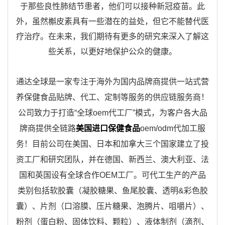
于那些良性肺结节患者，他们可以接种新冠疫苗。此
外，虽然槲皮素具有一些潜在的益处，但它不能替代医
疗治疗。在未来，我们期待有更多的研究来深入了解这
些关系，以更好地保护公众的健康。
通达全球是一家专注于海外为国内品牌商提供一站式营
养保健食品贴牌、代工、定制等服务的供应链服务商！
公司致力于打造“全球oem代工厂”模式，为客户各大品
牌商提供全链路
美国进口保健食品
oem/odm代加工服
务！目前公司在美国、日本和加拿大三个国家建立了投
资工厂和研究团队，并在德国、新西兰、澳大利亚、法
国和英国设有全球合作OEM工厂。
可代工生产的产品
类别包括软胶囊（凝胶糖果、鱼尾胶囊、透明&彩色胶
囊）、片剂（口溶膜、压片糖果、泡腾片、咀嚼片）、
粉剂（蛋白粉、固体饮料、颗粒）、液体制剂（滴剂、