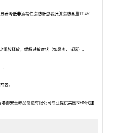
可显著降低非酒精性脂肪肝患者肝脏脂肪含量17.4%
少组胺释放，缓解过敏症状（如鼻炎、哮喘）。
）。
用前景。
香港御安营养品制造有限公司专业提供美国NMN代加