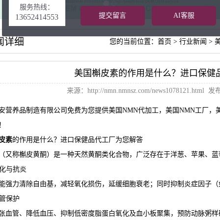
服务热线：
提交留言
AI客服
13652414553
闻详细
您的当前位置：
首页
>
行业新闻
>
美国槲皮素的作用是什么？进口保健
来源：
http://nmn.nmnsz.com/news1078121.html
发布日
安营养品制造有限公司免费为您提供
美国NMN代加工
，美国NMN工厂，
！
皮素
的作用是什么？进口保健品代工厂为您解答
（又称槲皮黄酮）是一种天然黄酮类化合物，广泛存在于洋葱、苹果、蓝
氧化与抗炎
能强力清除自由基，减轻氧化损伤，延缓细胞衰老；同时抑制炎症因子（如TN
血管保护
张血管、降低血压、抑制低密度脂蛋白氧化及血小板聚集，预防动脉粥样