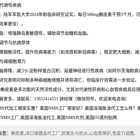
改善代谢性疾病
：陆军军医大学2024年新临床研究证实，每日500mg槲皮素干预3个月，
效果更佳）。
脂：增强胰岛素敏感性，辅助调节血糖和血脂。
免疫调节与抗病原体
噬细胞活性，提升抗病毒能力（如流感和新冠病毒）；稳定肥大细胞，减
神经与癌细胞潜力
脑屏障，减少β-淀粉样蛋白沉积，延缓神经退行性疾病（如阿尔茨海默病
研究表明可抑制多种癌细胞增殖并诱导凋亡，但临床疗效需进一步验证。
槲皮素是多功能的天然活性成分，尤其对代谢性肝病和心血管疾病具应
解更多，请联系：13652414553 钟经理（微信同号，欢迎来电咨询）
MN代加工哪家实惠？美国NMN工厂哪家好？美国深海鱼油代工怎么样？
国NMN工厂,美国深海鱼油代工,美国NMN片剂,美国D3滴剂贴牌,
标签：
槲皮素
,
进口保健品代工厂
,
抗氧化与抗炎
,
心血管保护
,
免疫力调整
,