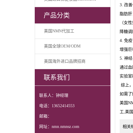
3. 
产品分类
脂肪肝
（女性
美国NMN代加工
降糖调
4. 
美国全球OEM/ODM
增强巨
5. 
美国海外进口品牌招商
通过血
联系我们
实验室
综上，
如需了
联系人：钟经理
美国N
电话：13652414553
工,美
邮箱：
网址：nmn.nmnsz.com
相关