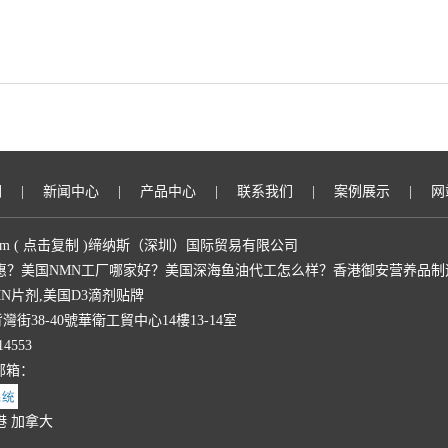
们
|
新闻中心
|
产品中心
|
联系我们
|
案例展示
|
网
om
(
点击复制
)缔纳斯（深圳）国际贸易有限公司
惠？美国NMN工厂哪家好？美国深海鱼油代工怎么样？香港御安营养品制造
N片剂,美国D3滴剂贴牌
38-40號華衛工貿中心14樓13-14室
4553
 邮箱：
港
加拿大