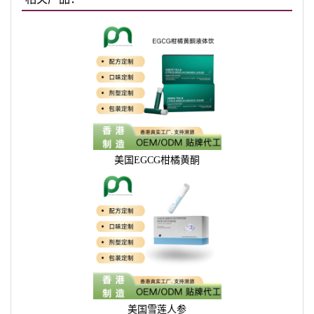
美国EGCG柑橘黄酮
美国雪莲人参