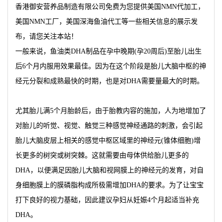
香港御安营养品制造有限公司免费为您提供
美国NMN代加工
，
美国NMN工厂，美国深海鱼油代工等一些相关信息的展示发
布，请您关注本站！
一般来说，鱼油类DHA制品在孕中晚期(孕20周后)至胎儿出生
后6个月内服用效果最佳。因为在这个阶段是胎儿大脑中枢的神
经元分裂和成熟最快的时期，也是对DHA需要量最大的时期。
尤其胎儿满5个月胎龄后，由于胎教内容的施加，人为地增加了
对胎儿的听觉、视觉、触觉三种感觉神经通路的刺激，会引起
胎儿大脑皮层上相关的感觉中枢区域里的神经元(锥体细胞)增
长更多的树突或树突棘。这就需要由母体供给胎儿更多的
DHA，以便满足因胎儿大脑和视网膜上的神经元的发育，对自
身细胞膜上的膜磷脂构成所极需增加DHA的要求。为了让宝宝
打下良好的视力基础，因此建议孕妇从妊娠4个月起适当补充
DHA。