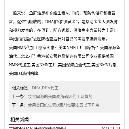
一般来说，鱼肝油是补充维生素A、D的，预防佝偻病和夜盲
症，促进钙吸收的；DHA俗称“脑黄金”，是帮助宝宝大脑发育
和视力发育的，在母乳、配方奶粉、深海鱼中含量较为丰富！
孕妇妈妈最好去医院检查后针对自己的需要来选择服用。
美国NMN代加工哪家实惠？美国NMN工厂哪家好？美国深海鱼
油代工怎么样？香港御安营养品制造有限公司专业提供美国
NMN代加工,美国NMN工厂,美国深海鱼油代工,美国NMN片剂,
美国D3滴剂贴牌,
相关标签：
DHA
,
DHA代工
,
上一条：
妆食同源的美国麦角硫因代工现趋势
下一条：
使用美国维生素D滴剂需要注意以下几点
相关新闻：
美国DHA和鱼肝油的作用和服用
2023-11-14