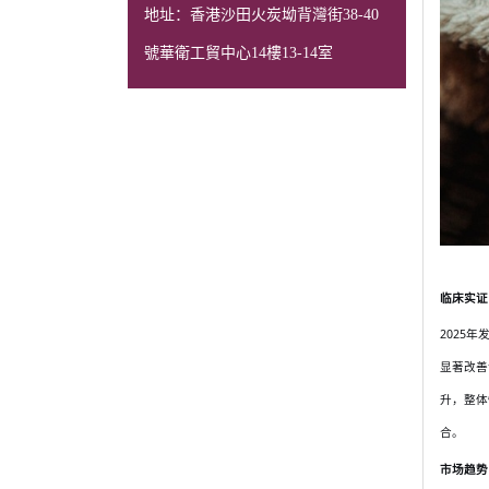
地址：香港沙田火炭坳背灣街38-40
號華衛工貿中心14樓13-14室
临床实证
2025
显著改善
升，整体
合。
市场趋势