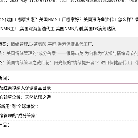
les. 2023 May 1;28(9):3846. doi: 10.3390/molecules28093846. PMID
MN代加工哪家实惠？美国NMN工厂哪家好？美国深海鱼油代工怎么样？
国NMN工厂,美国深海鱼油代工,美国NMN片剂,美国D3滴剂贴牌,
标签：
情绪管理
,
L-茶氨酸
,
平静
,
香港保健品代工厂
,
条：
美国情绪管理的“成分答案”——假马齿苋 为何称为“认知与情绪调节
条：
美国情绪管理之藏红花：阳光般的“情绪提升者”？进口保健品代工厂
新闻：
茄红素拟纳入保健食品目录
约翰草全解：天然抗郁之选
药新用”到“全球爆款”：
绪管理的“成分答案”——
产品：