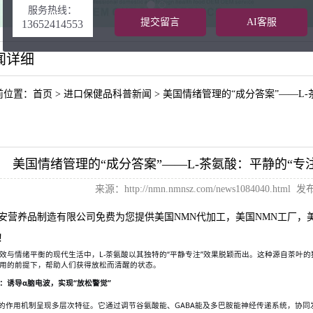
服务热线：
提交留言
AI客服
13652414553
闻详细
前位置：
首页
>
进口保健品科普新闻
>
美国情绪管理的“成分答案”——L
美国情绪管理的“成分答案”——L-茶氨酸：平静的“
来源：
http://nmn.nmnsz.com/news1084040.html
发布日
安营养品制造有限公司免费为您提供
美国NMN代加工
，美国NMN工厂，
！
效与情绪平衡的现代生活中，
L-茶氨酸以其独特的“平静专注”效果脱颖而出。这种源自茶叶
用的前提下，帮助人们获得放松而清醒的状态。
：诱导
α脑电波，实现“放松警觉”
酸的作用机制呈现多层次特征。它通过调节谷氨酸能、GABA能及多巴胺能神经传递系统，协同