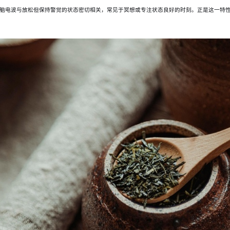
脑电波与放松但保持警觉的状态密切相关，常见于冥想或专注状态良好的时刻。正是这一特