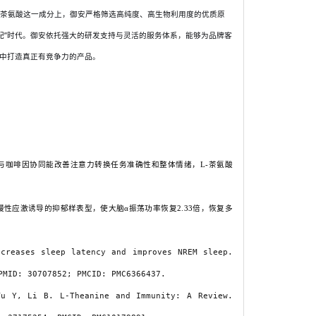
L-茶氨酸这一成分上，御安严格筛选高纯度、高生物利用度的优质原
配”时代。御安依托强大的研发支持与灵活的服务体系，能够为品牌客
道中打造真正有竞争力的产品。
发现L-茶氨酸与咖啡因协同能改善注意力转换任务准确性和整体情绪，L-茶氨酸
能显著逆转慢性应激诱导的抑郁样表型，使大脑α振荡功率恢复2.33倍，恢复多
creases sleep latency and improves NREM sleep.
PMID: 30707852; PMCID: PMC6366437.
u Y, Li B. L-Theanine and Immunity: A Review.