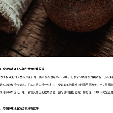
：系统综述证实认知与情绪双重改善
年发表于权威期刊《营养评论》的一篇系统综述与Meta分析，汇总了50项随机对照试验，为L
认知功能和情绪状态。尤其在摄入后一小时内，受试者的选择反应时间明显改善。当L-茶氨
情绪亦得到优化。这一发现具有重要应用价值，因为咖啡因虽能提升警觉性，却常伴随紧张感，
：无镇静焦虑解决方案成新蓝海