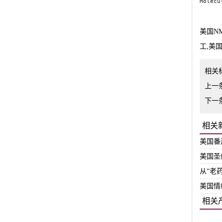
Molecu
美国N
工,美
相关
上一
下一
相关
美国番
美国圣
从“老
美国情
相关