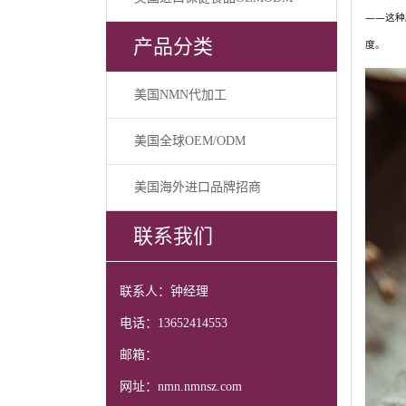
——这种
产品分类
度。
美国NMN代加工
美国全球OEM/ODM
美国海外进口品牌招商
联系我们
联系人：钟经理
电话：13652414553
邮箱：
网址：nmn.nmnsz.com