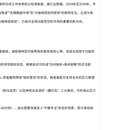
持日间工作效率和认知清晰度。据行业数据，2024年至2030年，专
脑电波”“无镇静副作用”及“与咖啡因协同增效”的独特定位，正成为高
的咖啡因体验”，已成为全球功能性饮料市场的重要创新方向。
兴奋曲线，减轻咖啡因可能带来的紧张感和心悸。该组合适用于功能性
同时诱导放松状态。两者结合可形成“日间放松+夜间助眠”的灵活配
；L-茶氨酸则带来“放松警觉”的状态。两者复配可支持全天的压力管理
强（假马齿苋）以及神经炎症调控（藏红花）三大路径，可形成从压力
0-60分钟），适合需要快速进入“平静专注”状态的场景；而与其他成