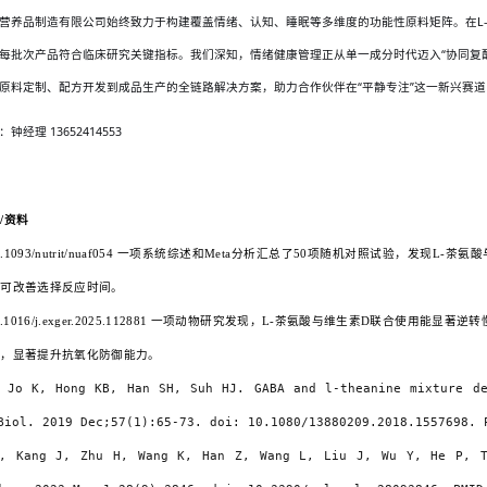
营养品制造有限公司始终致力于构建覆盖情绪、认知、睡眠等多维度的功能性原料矩阵。在
每批次产品符合临床研究关键指标。我们深知，情绪健康管理正从单一成分时代迈入“协同复
原料定制、配方开发到成品生产的全链路解决方案，助力合作伙伴在“平静专注”这一新兴赛
钟经理 13652414553
献
/资料
10.1093/nutrit/nuaf054 一项系统综述和Meta分析汇总了50项随机对照试验，
用可改善选择反应时间。
0.1016/j.exger.2025.112881 一项动物研究发现，L-茶氨酸与维生素D联合使用
平，显著提升抗氧化防御能力。
 Jo K, Hong KB, Han SH, Suh HJ. GABA and l-theanine mixture de
Biol. 2019 Dec;57(1):65-73. doi: 10.1080/13880209.2018.1557698. 
, Kang J, Zhu H, Wang K, Han Z, Wang L, Liu J, Wu Y, He P, T