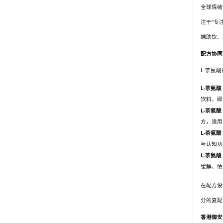
全球情绪
注于“专
端助饮、
配方协同
L-茶氨
L-茶氨酸
饮料、即
L-茶氨酸 
方，适用
L-茶氨酸
与认知功
L-茶氨酸
缓解、情
在配方设
分的复配
香港御安