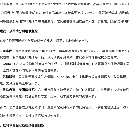
健康市场正经历从
“镇静型”向“功能性”的转变。消费者越来越希望产品能在缓解压力的同时，保
注力提升”与“压力管理”融合的功能性食品年复合增长率预计超过15%。L-茶氨酸凭借其“诱导α
职场健康及专注力补充剂中的明星成分。尤其是在咖啡因饮品中添加L-茶氨酸，打造“更聪明
建议：从单成分到精准复配
酸的独特价值可通过科学复配进一步放大，以下是几种协同配方思
 + 咖啡因
：这是经典的
“提神不焦虑”组合。咖啡因提升警觉性和注意力，L-茶氨酸则平滑其
饮咖啡、职场能量补充剂等产品，满足消费者对高效工作状态下情绪稳定的双重需求。
+ GABA
：
GABA直接抑制过度兴奋的神经元，提供即时镇静作用；L-茶氨酸则在保持清醒的
于压力人群在不同场景下的情绪管理需求。
 + 苏糖酸镁
：苏糖酸镁通过调节谷氨酸
/GABA平衡、参与褪黑素合成来缓解压力与改善睡眠
能，尤其适合高压职场人群。
 + 假马齿苋 +
美国藏红花
：这一组合覆盖了神经递质平衡（
L-茶氨酸）、神经保护与认知增
绪稳定到认知提升的全面支持方案，适用于追求脑力表现的高端人群。
计时，需关注各成分的起效时间、剂量匹配及目标人群的使用场景。
L-茶氨酸起效迅速（约3
则可实现更持久、多维度的情绪与认知支持。
：以科学复配驱动情绪健康创新