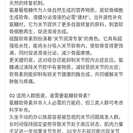
天然的修复机制
。
氨基葡萄糖作为人体自然生成的营养物质，是软骨细胞
生成软骨、滑膜分泌滑液的必需“建材”。当外源性补充
氨糖时，它为关节提供了更多自我修复的原料，
刺激软
骨细胞再生
，促进滑液合成
。
硫酸软骨素则扮演着“
关节润滑专家
”的角色。它具有超
强吸水性，能将水分吸入关节软骨内，使软骨变得更饱
满，同时促进滑液分泌，减少骨面摩擦
。
更关键的是，这对组合还能
抑制关节腔内炎症反应
。氨
糖通过清除关节腔中有害物质，减轻受损关节的炎症；
软骨素则能抑制有损关节健康的酶合成，共同缓解关节
肿胀与疼痛
。
02 适用人群图谱，谁需要氨糖软骨素？
氨糖软骨素并非人人必需的万能药，但三类人群可考虑
科学补充
。
久坐不动的办公族
是容易被忽视的关节问题高发人群。
长时间保持固定姿势导致关节处于高压状态，肌肉力量
不足进一步加重关节负担，30岁左右就可能出现关节