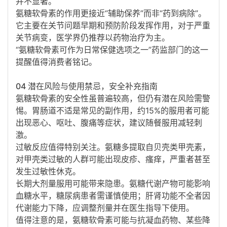
并不显著
。
氨糖软骨素的作用更接近“
辅助保养
”而非“药到病除”。
它主要在关节问题早期和预防阶段发挥作用，对于严重
关节病变，医学界仍推荐以药物治疗为主
。
“氨糖软骨素可作为日常保健选项之一”药监部门的这一
提醒值得消费者铭记
。
04 潜在风险与使用禁忌，安全补充指南
氨糖软骨素的安全性虽普遍较高，但仍有潜在风险需警
惕。
胃肠道不适是常见的副作用
，约15%的服用者可能
出现恶心、呕吐、腹痛等症状，建议随餐服用减轻刺
激
。
过敏反应值得特别关注
。氨糖多提取自贝壳类甲壳素，
对甲壳类过敏的人群可能出现皮疹、瘙痒，严重者甚至
发生过敏性休克
。
长期大剂量服用可能带来隐患。氨糖代谢产物可能
影响
血糖水平
，糖尿病患者需谨慎使用；肝肾功能不全者因
代谢能力下降，应调整剂量并在医生指导下使用
。
值得注意的是，氨糖软骨素可能与抗凝血药物、某些降