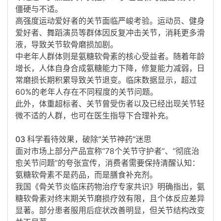
僵硬与不适
。
高强度运动爱好者
的关节面临严峻考验。运动员、健身
爱好者、舞蹈演员等群体因反复冲击关节，消耗更多滑
液，导致关节软骨磨损加剧
。
中老年人群体
则是氨糖软骨素的核心受益者。随着年龄
增长，人体自身合成氨糖能力下降，修复能力减弱，日
常磨损长期积累导致关节退变。临床数据显示，
超过
60%的老年人
存在不同程度的关节问题
。
此外，体重超标者、关节曾受伤者以及已经出现关节轻
微不适的人群，也可在医生指导下合理补充
。
03 科学看待效果，破除“关节神药”迷思
面对市场上部分产品宣称“78个关节守护者”、“彻底治
愈关节问题”的夸张宣传，消费者需要保持清醒认知：
氨糖软骨素不是药品，而是膳食补充剂
。
我国《骨关节炎临床药物治疗专家共识》明确指出，氨
糖软骨素对终末期关节磨损疗效有限，且
个体反应差异
显著
。部分患者服用后症状改善明显，但关节结构改变