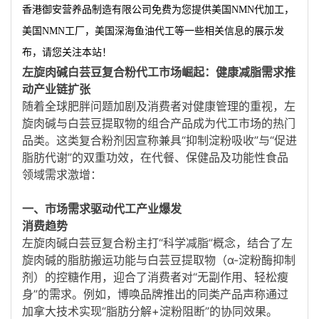
香港御安营养品制造有限公司免费为您提供
美国NMN代加工
，
美国NMN工厂，美国深海鱼油代工等一些相关信息的展示发
布，请您关注本站！
左旋肉碱白芸豆复合粉代工市场崛起：健康减脂需求推
动产业链扩张
随着全球肥胖问题加剧及消费者对健康管理的重视，左
旋肉碱与白芸豆提取物的组合产品成为代工市场的热门
品类。这类复合粉剂因宣称兼具“抑制淀粉吸收”与“促进
脂肪代谢”的双重功效，在代餐、保健品及功能性食品
领域需求激增：
一、市场需求驱动代工产业爆发
消费趋势
左旋肉碱白芸豆复合粉主打“科学减脂”概念，结合了左
旋肉碱的脂肪搬运功能与白芸豆提取物（α-淀粉酶抑制
剂）的控糖作用，迎合了消费者对“无副作用、轻松瘦
身”的需求。例如，博唤品牌推出的同类产品声称通过
加拿大技术实现“脂肪分解+淀粉阻断”的协同效果
。