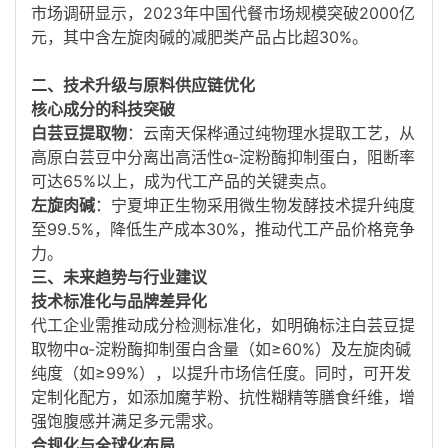
市场调研显示，2023年中国代餐市场规模突破2000亿
元，其中含左旋肉碱的减肥类产品占比超30%
。
二、技术升级与原料供应链优化
核心成分的科技突破
白芸豆提取物
：云南天保桦通过纯物理水提取工艺，从
高原白芸豆中分离出高活性α-淀粉酶抑制蛋白，阻断率
可达65%以上，成为代工产品的关键卖点
。
左旋肉碱
：宁夏坤正生物采用微生物发酵技术提升纯度
至99.5%，降低生产成本30%，推动代工产品价格竞争
力
。
三、未来趋势与行业建议
技术标准化与品牌差异化
代工企业需推动成分检测标准化，如明确标注白芸豆提
取物中α-淀粉酶抑制蛋白含量（如≥60%）及左旋肉碱
纯度（如≥99%），以提升市场信任度
。同时，可开发
定制化配方，如添加魔芋粉、抗性糊精等膳食纤维，增
强饱腹感并满足多元需求。
合规化与全球化布局