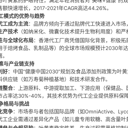
与叶黄素的护眼特性，满足年轻消费者对“美味+健康”的
额快速增长，2017-2021年CAGR高达44.26%
。
工模式的优势与趋势
代工成为主流
：品牌方倾向于通过贴牌代工快速进入市场
生产技术
（如纳米化、微囊化技术提升生物利用度）和严
性与全球化布局
：香港代工厂商凭借国际化背景，积极拓
用于焙烤食品、乳制品等）的全球市场规模预计2030年
著
。
策与产业链支持
利好
：中国“健康中国2030”规划及食品添加剂政策为
料供应链（如万寿菊种植基地）和技术研发合作
。
链整合
：上游原料、中游提取加工、下游应用（保健品、
市占率达30%-40%，其技术优势为代工企业提供原料保
争格局与挑战
化竞争
：市场参与者包括国际品牌（如OmniActive、L
代工企业需通过差异化产品（如儿童专用软糖、高含量叶