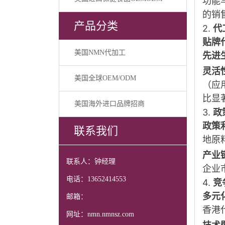
功能
的销售
产品分类
2.
代
贴牌
美国NMN代加工
先进
灵活
美国全球OEM/ODM
（应
比显
美国海外进口品牌招商
3.
政
政策
联系我们
地原
产业
联系人：钟经理
企业
电话：13652414553
4.
竞
多元
邮箱：
香港
网址：nmn.nmnsz.com