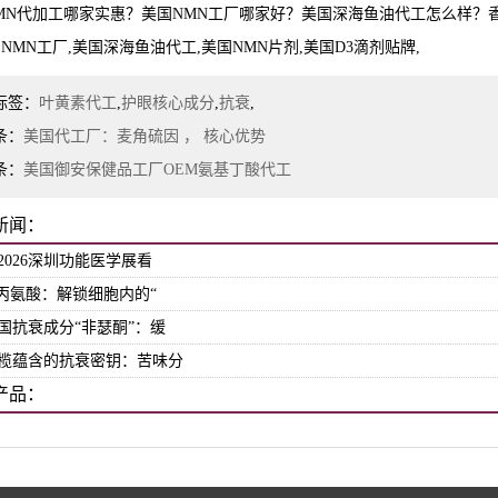
MN代加工哪家实惠？美国NMN工厂哪家好？美国深海鱼油代工怎么样？
国NMN工厂,美国深海鱼油代工,美国NMN片剂,美国D3滴剂贴牌,
标签：
叶黄素代工
,
护眼核心成分
,
抗衰
,
条：
美国代工厂：麦角硫因 ， 核心优势
条：
美国御安保健品工厂OEM氨基丁酸代工
新闻：
2026深圳功能医学展看
-丙氨酸：解锁细胞内的“
国抗衰成分“非瑟酮”：缓
榄蕴含的抗衰密钥：苦味分
产品：