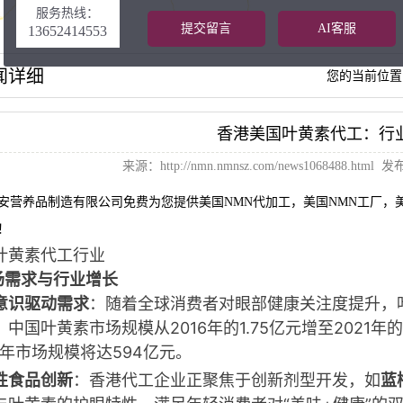
服务热线：
提交留言
AI客服
13652414553
闻详细
您的当前位置
香港美国叶黄素代工：行
来源：
http://nmn.nmnsz.com/news1068488.html
发布日
安营养品制造有限公司免费为您提供
美国NMN代加工
，美国NMN工厂，
！
叶黄素代工行业
场需求与行业增长
意识驱动需求
：随着全球消费者对眼部健康关注度提升，
中国叶黄素市场规模从2016年的1.75亿元增至2021年的
5年市场规模将达594亿元
。
性食品创新
：香港代工企业正聚焦于创新剂型开发，如
蓝