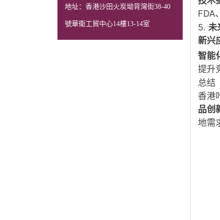
技术
地址：香港沙田火炭坳背灣街38-40
FD
號華衛工貿中心14樓13-14室
5.
未
新兴
智能
提升
总结
香港
品创
地需