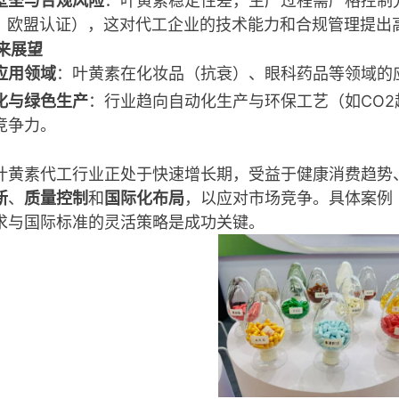
壁垒与合规风险
：叶黄素稳定性差，生产过程需严格控制
A、欧盟认证），这对代工企业的技术能力和合规管理提出
来展望
应用领域
：叶黄素在化妆品（抗衰）、眼科药品等领域的
化与绿色生产
：行业趋向自动化生产与环保工艺（如CO
竞争力
。
叶黄素代工行业正处于快速增长期，受益于健康消费趋势
新
、
质量控制
和
国际化布局
，以应对市场竞争。具体案例
求与国际标准的灵活策略是成功关键。